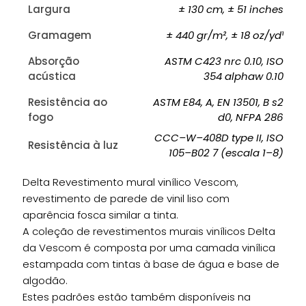
Largura
± 130 cm, ± 51 inches
Gramagem
± 440 gr/m², ± 18 oz/yd¹
Absorção
ASTM C423 nrc 0.10, ISO
acústica
354 alphaw 0.10
Resistência ao
ASTM E84, A, EN 13501, B s2
fogo
d0, NFPA 286
CCC–W–408D type II, ISO
Resistência à luz
105–B02 7 (escala 1–8)
Delta Revestimento mural vinílico Vescom,
revestimento de parede de vinil liso com
aparência fosca similar a tinta.
A coleção de revestimentos murais vinílicos Delta
da Vescom é composta por uma camada vinílica
estampada com tintas à base de água e base de
algodão.
Estes padrões estão também disponíveis na