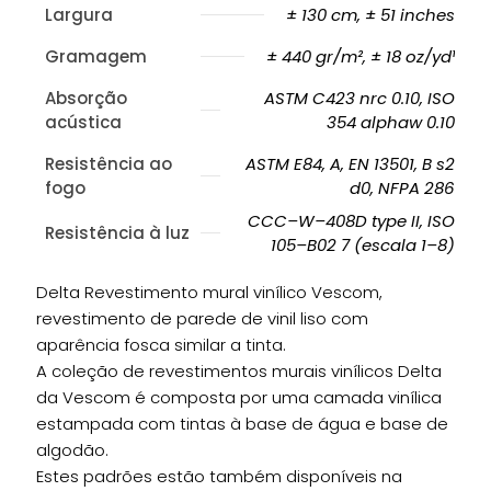
Largura
± 130 cm, ± 51 inches
Gramagem
± 440 gr/m², ± 18 oz/yd¹
Absorção
ASTM C423 nrc 0.10, ISO
acústica
354 alphaw 0.10
Resistência ao
ASTM E84, A, EN 13501, B s2
fogo
d0, NFPA 286
CCC–W–408D type II, ISO
Resistência à luz
105–B02 7 (escala 1–8)
Delta Revestimento mural vinílico Vescom,
revestimento de parede de vinil liso com
aparência fosca similar a tinta.
A coleção de revestimentos murais vinílicos Delta
da Vescom é composta por uma camada vinílica
estampada com tintas à base de água e base de
algodão.
Estes padrões estão também disponíveis na