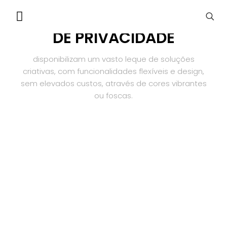
PELÍCULAS DECORATIVAS
DE PRIVACIDADE
disponibilizam um vasto leque de soluções
criativas, com funcionalidades flexíveis e design,
sem elevados custos, através de cores vibrantes
ou foscas.