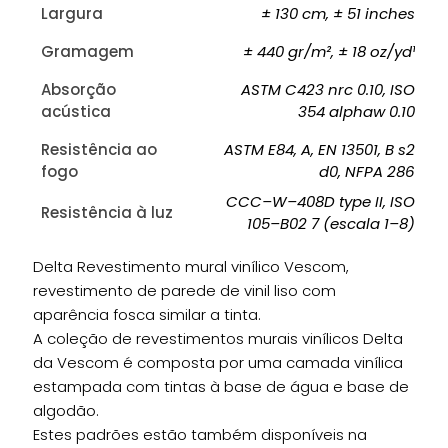
Largura
± 130 cm, ± 51 inches
Gramagem
± 440 gr/m², ± 18 oz/yd¹
Absorção
ASTM C423 nrc 0.10, ISO
acústica
354 alphaw 0.10
Resistência ao
ASTM E84, A, EN 13501, B s2
fogo
d0, NFPA 286
CCC–W–408D type II, ISO
Resistência à luz
105–B02 7 (escala 1–8)
Delta Revestimento mural vinílico Vescom,
revestimento de parede de vinil liso com
aparência fosca similar a tinta.
A coleção de revestimentos murais vinílicos Delta
da Vescom é composta por uma camada vinílica
estampada com tintas à base de água e base de
algodão.
Estes padrões estão também disponíveis na