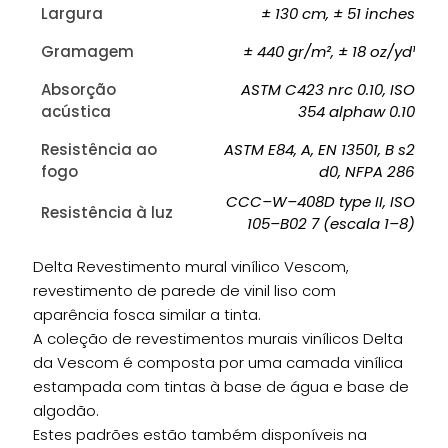
Largura
± 130 cm, ± 51 inches
Gramagem
± 440 gr/m², ± 18 oz/yd¹
Absorção
ASTM C423 nrc 0.10, ISO
acústica
354 alphaw 0.10
Resistência ao
ASTM E84, A, EN 13501, B s2
fogo
d0, NFPA 286
CCC–W–408D type II, ISO
Resistência à luz
105–B02 7 (escala 1–8)
Delta Revestimento mural vinílico Vescom,
revestimento de parede de vinil liso com
aparência fosca similar a tinta.
A coleção de revestimentos murais vinílicos Delta
da Vescom é composta por uma camada vinílica
estampada com tintas à base de água e base de
algodão.
Estes padrões estão também disponíveis na