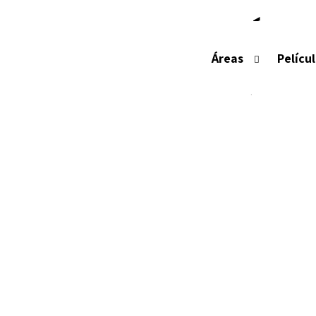
PELÍCU
Áreas
Pelícu
A película Anti-UV / Descoloração rej
reduzem particularme