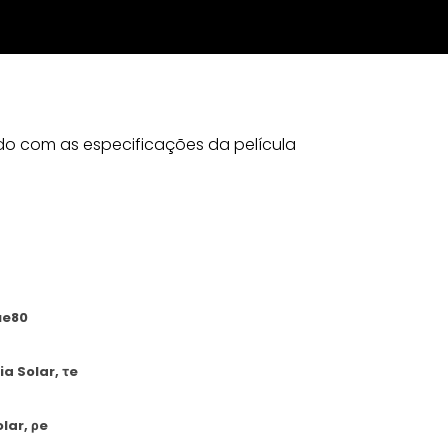
ordo com as especificações da película
ue80
a Solar, τe
lar, ρe