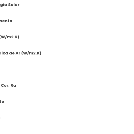
gia Solar
mento
 (W/m2.K)
caixa de Ar (W/m2.K)
 Cor, Ra
to
o