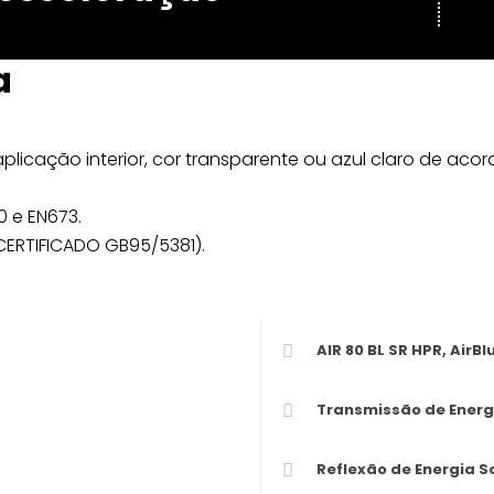
a
 aplicação interior, cor transparente ou azul claro de ac
 e EN673.
CERTIFICADO GB95/5381).
AIR 80 BL SR HPR, AirBl
Transmissão de Energi
Reflexão de Energia So