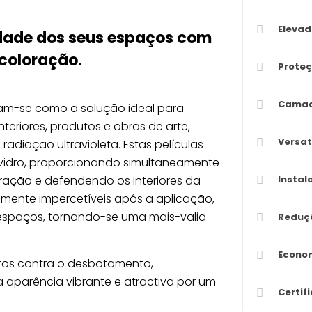
Elevad
ridade dos seus espaços com
scoloração.
Proteç
Camad
tam-se como a solução ideal para
nteriores, produtos e obras de arte,
Versat
adiação ultravioleta. Estas películas
 vidro, proporcionando simultaneamente
ração e defendendo os interiores da
Instal
camente impercetíveis após a aplicação,
 espaços, tornando-se uma mais-valia
Reduçã
Econom
tos contra o desbotamento,
parência vibrante e atractiva por um
Certif