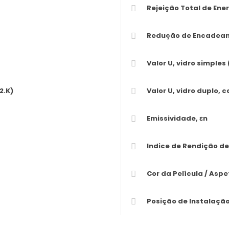
Rejeição Total de Ener
Redução de Encadea
Valor U, vidro simples
2.K)
Valor U, vidro duplo, 
Emissividade, εn
Indice de Rendição de
Cor da Película / Aspe
Posição de Instalaçã