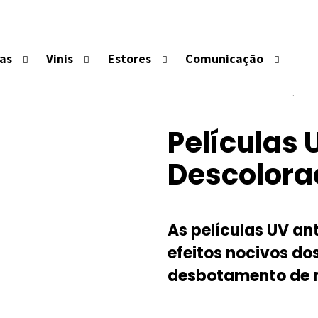
LAS UV ANTI-DESCO
las
Vinis
Estores
Comunicação
eita grande parte dos raios de energia solar, limitam os ef
nte o desbotamento de materiais muito diversos expost
Películas 
Descolora
As películas UV an
efeitos nocivos dos
desbotamento de m