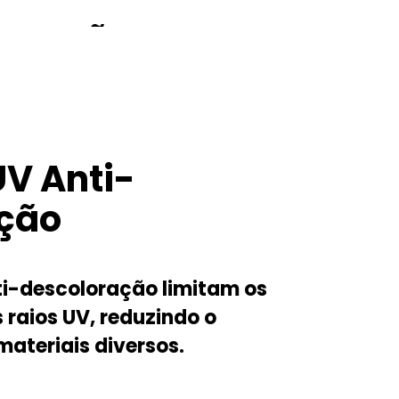
LORAÇÃO
eitos nocivos dos raios ultravioleta e
os ao excesso de luz.
UV Anti-
ção
ti-descoloração limitam os
 raios UV, reduzindo o
ateriais diversos.