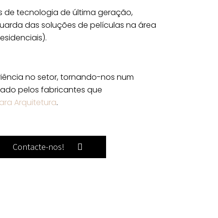
 de tecnologia de última geração,
uarda das soluções de películas na área
residenciais).
iência no setor, tornando-nos num
itado pelos fabricantes que
ara Arquitetura
.
Contacte-nos!