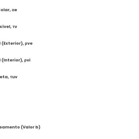
olar, αe
ível, τv
 (Exterior), ρve
(Interior), ρvi
eta, τuv
eamento (Valor b)