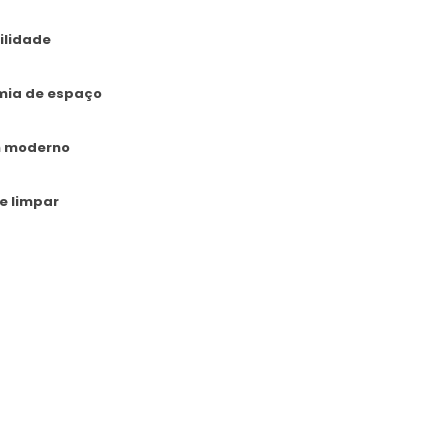
ilidade
mia de espaço
n moderno
de limpar