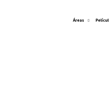
EST
Áreas
Pelícu
são sistemas simples, práticos e simu