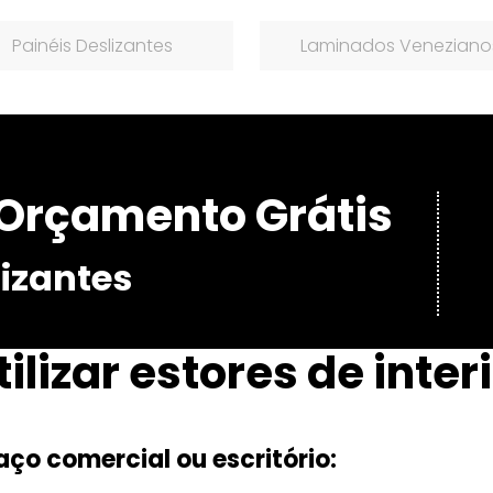
Painéis Deslizantes
Laminados Veneziano
Orçamento Grátis
lizantes
ilizar estores de inter
aço comercial ou escritório: