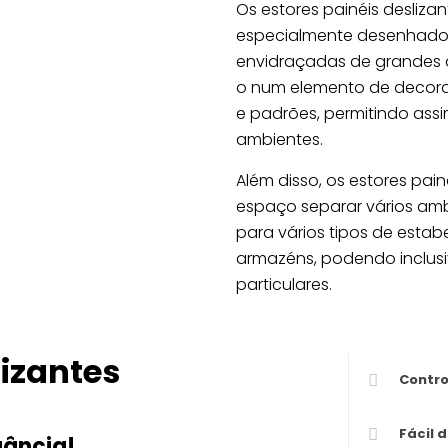
Os estores painéis desliza
especialmente desenhado p
envidraçadas de grandes d
o num elemento de decoraç
e padrões, permitindo assi
ambientes.
Além disso, os estores pa
espaço separar vários amb
para vários tipos de estabe
armazéns, podendo inclusive
particulares.
lizantes
Contro
Fácil 
gância!