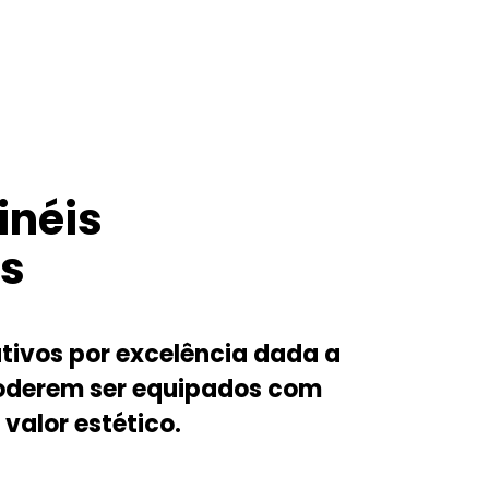
NTES
de cores, acabamentos e materiais para
inéis
es
tivos por excelência dada a
poderem ser equipados com
valor estético.