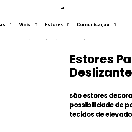
ORES PAINÉIS DESLIZA
las
Vinis
Estores
Comunicação
ltaneamente muito elegantes disponíveis numa variedade 
se adequar a qualquer decoração e ambiente.
Estores Pa
Deslizant
são estores decora
possibilidade de 
tecidos de elevado 