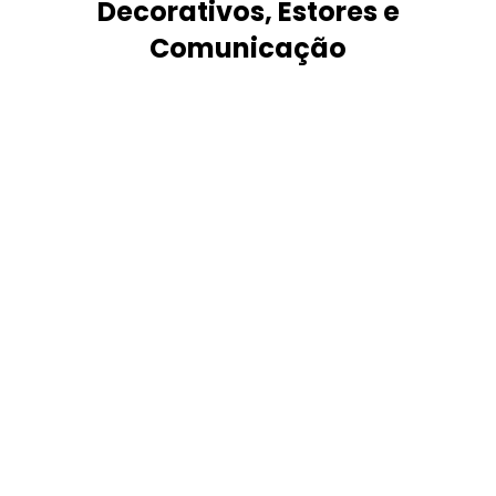
Decorativos, Estores e
Comunicação
Marcas e Representações
Trabalhamos com as melhores
marcas do mercado na área das
películas para arquitetura e
decoração. Somos uma
organização que trabalha
diariamente para continuarmos a
ser uma referência no sector.