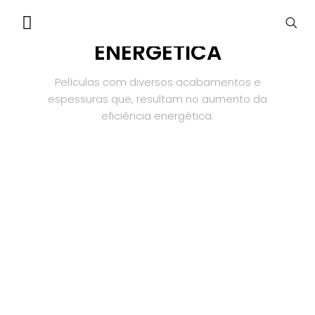
PELÍCULAS DE EFICIÊNCIA
ENERGÉTICA
Películas com diversos acabamentos e
espessuras que, resultam no aumento da
eficiência energética.