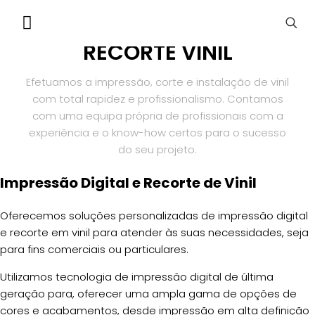
IMPRESSÃO DIGITAL E
RECORTE VINIL
Efetuamos a impressão, corte e instalação de vinil
com total rapidez e profissionalismo. Contamos
com uma equipa própria de profissionais com a
experiência e o know-how certos para o sucesso
do seu projeto.
Impressão Digital e Recorte de Vinil
Oferecemos soluções personalizadas de impressão digital
e recorte em vinil para atender às suas necessidades, seja
para fins comerciais ou particulares.
Utilizamos tecnologia de impressão digital de última
geração para, oferecer uma ampla gama de opções de
cores e acabamentos, desde impressão em alta definição