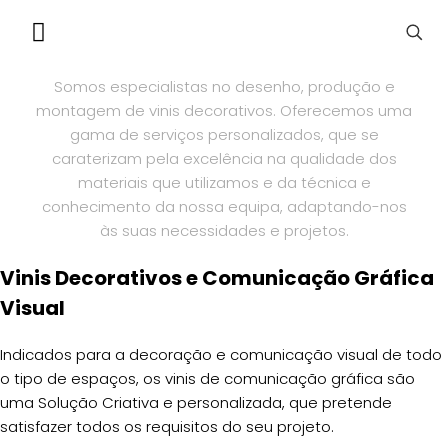
VINIL DECORATIVO
Somos especialistas no desenho, produção e
montagem de vinis decorativos. Oferecemos uma
gama de serviços personalizados, que se
caraterizam pela excelência na qualidade dos
materiais que utilizamos e da técnica e
conhecimento da nossa equipa, adaptando-nos
às suas necessidades e projetos.
Vinis Decorativos e Comunicação Gráfica
Visual
Indicados para a decoração e comunicação visual de todo
o tipo de espaços, os vinis de comunicação gráfica são
uma Solução Criativa e personalizada, que pretende
satisfazer todos os requisitos do seu projeto.