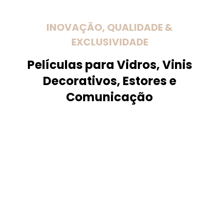
INOVAÇÃO, QUALIDADE &
EXCLUSIVIDADE
Películas para Vidros, Vinis
Decorativos, Estores e
Comunicação
Marcas e Representações
Trabalhamos com as melhores
marcas do mercado na área das
películas para arquitetura e
decoração. Somos uma
organização que trabalha
diariamente para continuarmos a
ser uma referência no sector.