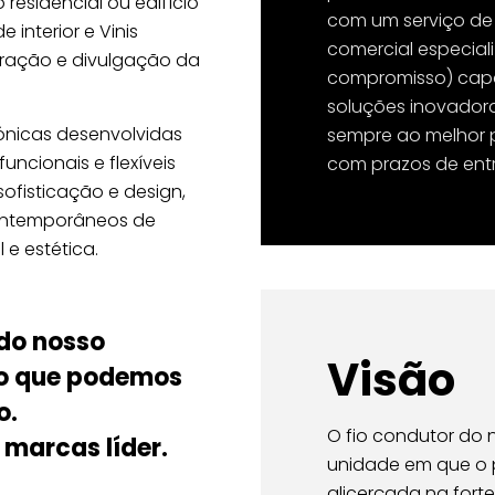
 residencial ou edifício
com um serviço de
interior e Vinis
comercial especial
oração e divulgação da
compromisso) capa
soluções inovadora
ónicas desenvolvidas
sempre ao melhor 
uncionais e flexíveis
com prazos de entre
sofisticação e design,
contemporâneos de
 e estética.
do nosso
Visão
a o que podemos
o.
O fio condutor do 
marcas líder.
unidade em que o pr
alicerçada na fort