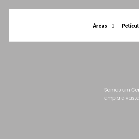
Áreas
Pelícu
Somos um Cent
ampla e vasta