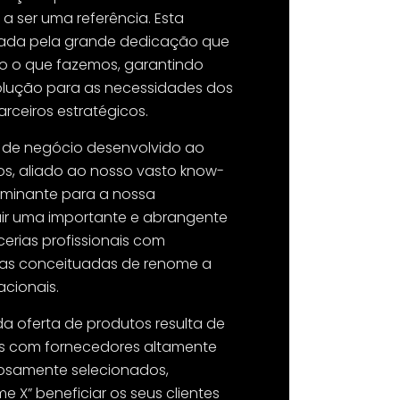
a ser uma referência. Esta
çada pela grande dedicação que
 o que fazemos, garantindo
olução para as necessidades dos
arceiros estratégicos.
 de negócio desenvolvido ao
os, aliado ao nosso vasto know-
rminante para a nossa
ir uma importante e abrangente
cerias profissionais com
cas conceituadas de renome a
acionais.
da oferta de produtos resulta de
is com fornecedores altamente
riosamente selecionados,
me X” beneficiar os seus clientes