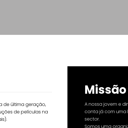
Missão
A nossa jovem e di
 de última geração,
conta já com uma l
uções de películas na
sector.
is).
Somos uma organiz