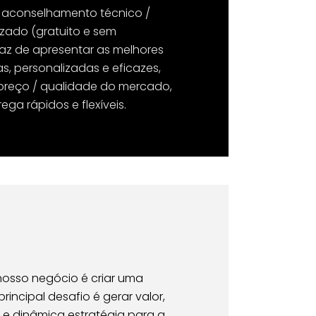
 aconselhamento técnico /
izado (gratuito e sem
z de apresentar as melhores
s, personalizadas e eficazes,
preço / qualidade do mercado,
ga rápidos e flexíveis.
nosso negócio é criar uma
incipal desafio é gerar valor,
e e dinâmica estratégia para a