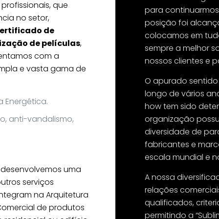
rofissionais, que
para continuarmos 
cia no setor,
posição foi alcan
ertificado de
colocamos em tudo
ização de películas
,
sempre a melhor s
esentamos com a
nossos clientes e p
ampla e vasta gama de
O apurado sentido
longo de vários an
a Energética.
how tem sido dete
ço, anti-vandalismo,
organização possu
diversidade de par
fabricantes e mar
escala mundial e n
s, desenvolvemos uma
A nossa diversifica
utros serviços
relações comercia
ntegram na Arquitetura
qualificados, crite
omercial de produtos
permitindo a “Subli