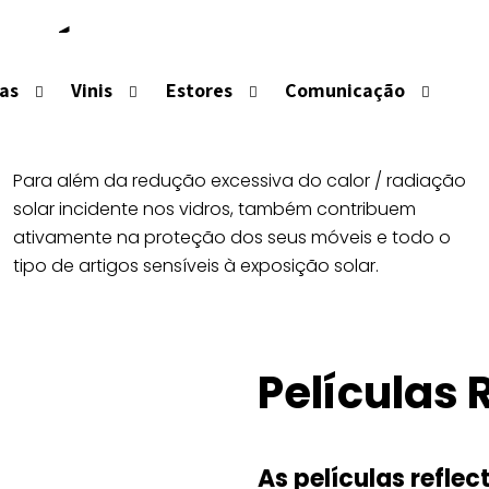
PELÍCULAS REFLETORA
las
Vinis
Estores
Comunicação
s para reduzir os elevados ganhos térmicos, reduzindo si
Para além da redução excessiva do calor / radiação
solar incidente nos vidros, também contribuem
ativamente na proteção dos seus móveis e todo o
tipo de artigos sensíveis à exposição solar.
Películas 
As películas refle