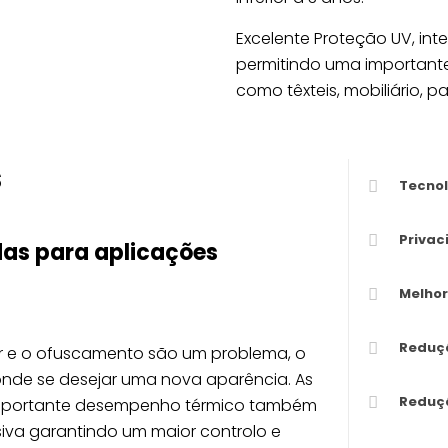
Excelente Proteção UV, inte
permitindo uma important
como têxteis, mobiliário, p
s
Tecnol
Privac
das para aplicações
Melhor
Reduç
lor e o ofuscamento são um problema, o
onde se desejar uma nova aparência. As
Reduç
o importante desempenho térmico também
siva garantindo um maior controlo e