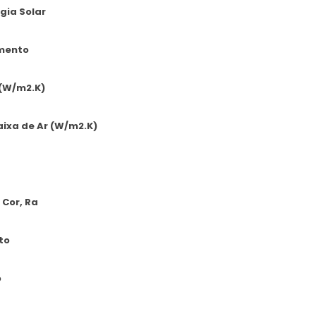
gia Solar
mento
 (W/m2.K)
caixa de Ar (W/m2.K)
 Cor, Ra
to
o