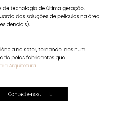
 de tecnologia de última geração,
uarda das soluções de películas na área
residenciais).
iência no setor, tornando-nos num
itado pelos fabricantes que
ara Arquitetura
.
Contacte-nos!