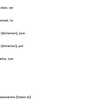
olar, αe
ível, τv
 (Exterior), ρve
(Interior), ρvi
eta, τuv
eamento (Valor b)