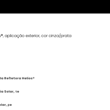
os®, aplicação exterior, cor cinza/prata
ula Refletora Helios®
a Solar, τe
lar, ρe