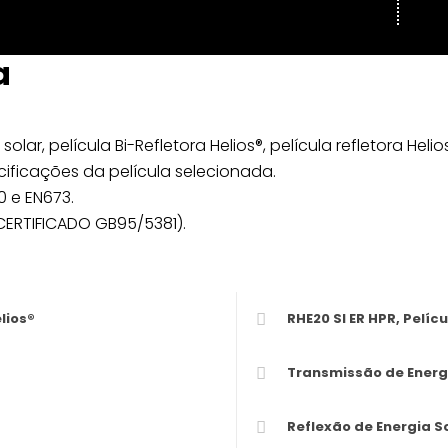
a
solar, película Bi-Refletora Helios®, película refletora Heli
ificações da película selecionada.
 e EN673.
CERTIFICADO GB95/5381).
lios®
RHE20 SI ER HPR, Pelíc
Transmissão de Energi
Reflexão de Energia So