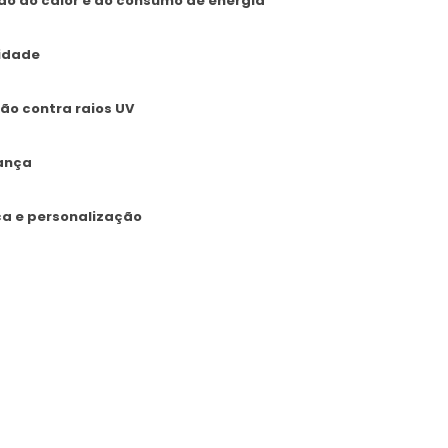
o do calor e do consumo de energia
idade
ão contra raios UV
ança
ca e personalização