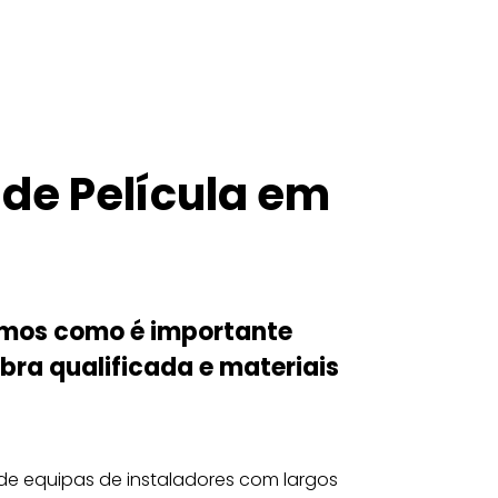
ANELAS
cia na aplicação de película em janelas.
 de Película em
emos como é importante
bra qualificada e materiais
de equipas de instaladores com largos