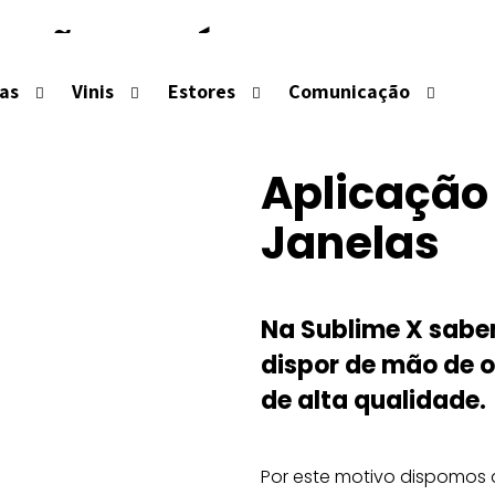
AÇÃO PELÍCULAS EM J
las
Vinis
Estores
Comunicação
 pelos fabricantes e contam com vários anos de experiên
Aplicação
Janelas
Na Sublime X sab
dispor de mão de o
de alta qualidade.
Por este motivo dispomos 