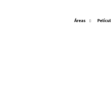
APLIC
Áreas
Pelícu
Os nossos instaladores são certificados