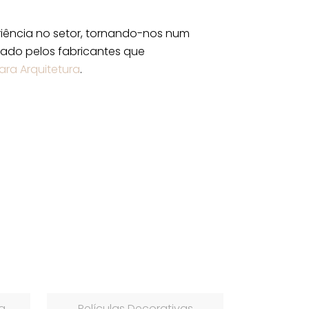
iência no setor, tornando-nos num
itado pelos fabricantes que
ara Arquitetura
.
a
Películas Decorativas