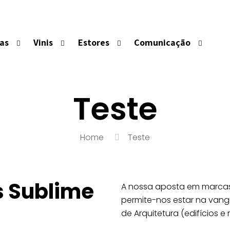
las
Vinis
Estores
Comunicação
Teste
Home
Teste
s Sublime
A nossa aposta em marcas
permite-nos estar na vang
de Arquitetura (edifícios e 