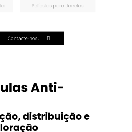
lar
Películas para Janelas
Contacte-nos!
ulas Anti-
ão, distribuição e
oloração