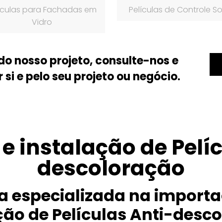
ículas para Fachadas em
Películas de Controle So
Vidro
do nosso projeto, consulte-nos e
si e pelo seu projeto ou negócio.
e instalação de Pelíc
descoloração
 especializada na importaç
ção de Películas Anti-desc