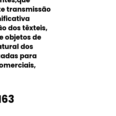
entes,que
e transmissão
ificativa
 dos têxteis,
e objetos de
atural dos
uadas para
omerciais,
163