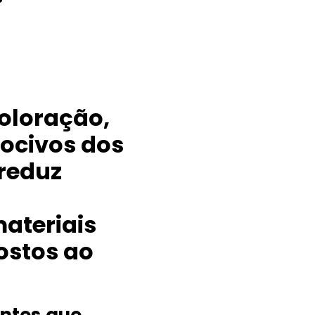
Pedir O
Grátis
coloração,
nocivos dos
Películas 
 reduz
Nós ligamos para
ateriais
ostos ao