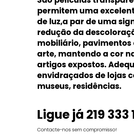
São películas transpar
permitem uma excelent
de luz,a par de uma sign
redução da descoloração
mobiliário, pavimentos 
arte, mantendo a cor n
artigos expostos. Adeq
envidraçados de lojas c
museus, residências.
Ligue já
219 333 
Contacte-nos sem compromisso!