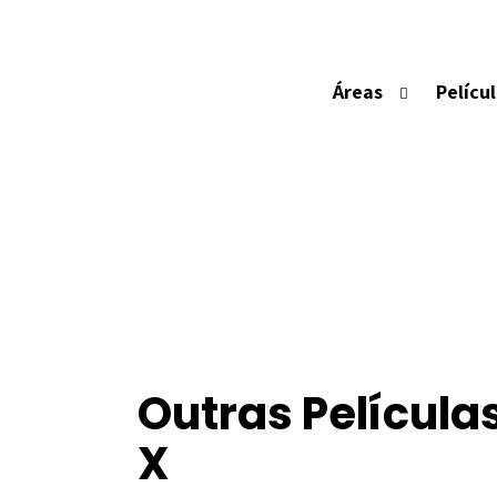
Áreas
Pelícu
Outras Película
X