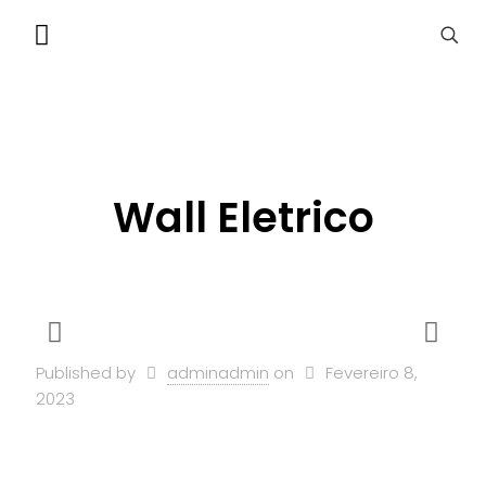
Wall Eletrico
Published by
adminadmin
on
Fevereiro 8,
2023