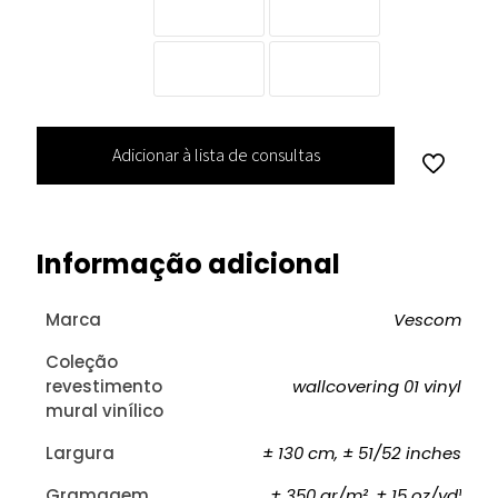
Adicionar à lista de consultas
Informação adicional
Marca
Vescom
Coleção
revestimento
wallcovering 01 vinyl
mural vinílico
Largura
± 130 cm, ± 51/52 inches
Gramagem
± 350 gr/m², ± 15 oz/yd¹