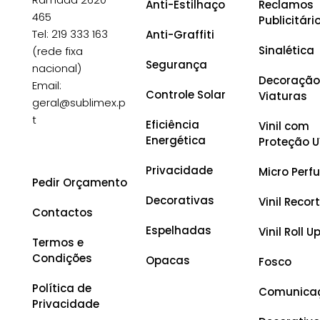
Anti-Estilhaço
Reclamos
465
Publicitári
Tel: 219 333 163
Anti-Graffiti
Sinalética
(rede fixa
Segurança
nacional)
Decoração
Email:
Controle Solar
Viaturas
geral@sublimex.p
t
Eficiência
Vinil com
Energética
Proteção 
Privacidade
Micro Perf
Pedir Orçamento
Decorativas
Vinil Reco
Contactos
Espelhadas
Vinil Roll U
Termos e
Condições
Opacas
Fosco
Política de
Comunica
Privacidade