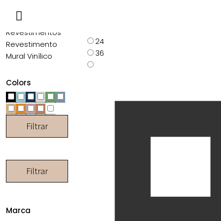
Mostrar:
6
Vescom
12
Revestimentos
24
Revestimento
36
Mural Vinílico
Colors
Filtrar
Filtrar
Marca