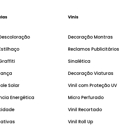
ulas
Vinis
Descoloração
Decoração Montras
Estilhaço
Reclamos Publicitários
Graffiti
Sinalética
rança
Decoração Viaturas
ole Solar
Vinil com Proteção UV
ência Energética
Micro Perfurado
cidade
Vinil Recortado
ativas
Vinil Roll Up