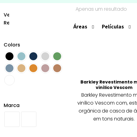
Apenas um resultado
Vescom
Revestimentos
Áreas
Películas
Colors
Barkley Revestimento 
vinílico Vescom
Barkley Revestimento m
vinílico Vescom com, est
Marca
orgânica de casca de á
em tons naturais.