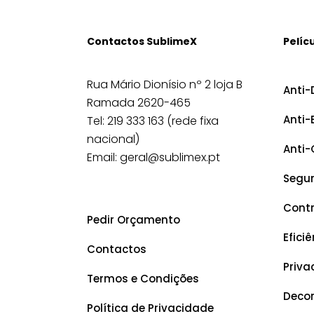
Contactos SublimeX
Pelíc
Rua Mário Dionísio nº 2 loja B
Anti-
Ramada 2620-465
Anti-
Tel: 219 333 163 (rede fixa
nacional)
Anti-
Email: geral@sublimex.pt
Segu
Contr
Pedir Orçamento
Efici
Contactos
Priva
Termos e Condições
Decor
Política de Privacidade