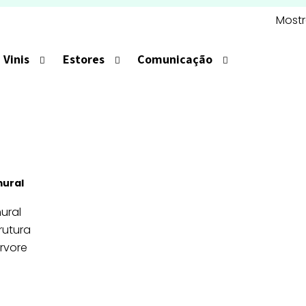
Mostr
Vinis
Estores
Comunicação
mural
ural
rutura
rvore